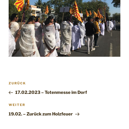
Beitragsnavigation
Vorheriger
ZURÜCK
Beitrag
17.02.2023 – Totenmesse im Dorf
Nächster
WEITER
Beitrag
19.02. – Zurück zum Holzfeuer