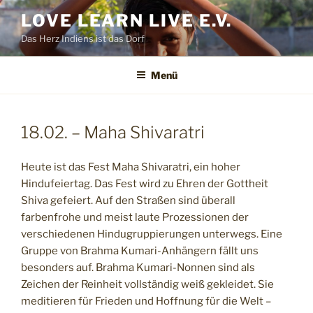
Zum
LOVE LEARN LIVE E.V.
Inhalt
Das Herz Indiens ist das Dorf
springen
Menü
18.02. – Maha Shivaratri
Heute ist das Fest Maha Shivaratri, ein hoher
Hindufeiertag. Das Fest wird zu Ehren der Gottheit
Shiva gefeiert. Auf den Straßen sind überall
farbenfrohe und meist laute Prozessionen der
verschiedenen Hindugruppierungen unterwegs. Eine
Gruppe von Brahma Kumari-Anhängern fällt uns
besonders auf. Brahma Kumari-Nonnen sind als
Zeichen der Reinheit vollständig weiß gekleidet. Sie
meditieren für Frieden und Hoffnung für die Welt –