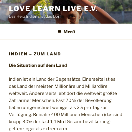
Zum
LOVE LEARN LIVE E.V.
Inhalt
Das Herz Indiens ist das Dorf
springen
Menü
INDIEN – ZUM LAND
Die Situation auf dem Land
Indien ist ein Land der Gegensätze. Einerseits ist es
das Land der meisten Millionäre und Milliardäre
weltweit. Andererseits lebt dort die weltweit größte
Zahl armer Menschen. Fast 70 % der Bevölkerung
haben umgerechnet weniger als 2 $ pro Tag zur
Verfügung. Beinahe 400 Millionen Menschen (das sind
knapp 30% der fast 1,4 Mrd Gesamtbevölkerung)
gelten sogar als extrem arm.