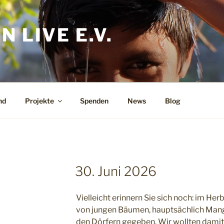
 LIVE E.V.
nd
Projekte
Spenden
News
Blog
30. Juni 2026
Vielleicht erinnern Sie sich noch: im He
von jungen Bäumen, hauptsächlich Man
den Dörfern gegeben. Wir wollten dami