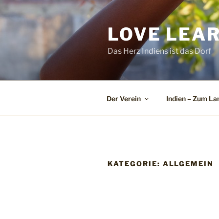
Zum
Inhalt
LOVE LEARN
springen
Das Herz Indiens ist das Dorf
Der Verein
Indien – Zum La
KATEGORIE:
ALLGEMEIN