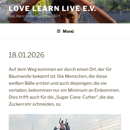
Zum
LOVE LEARN LIVE E.V.
Inhalt
Das Herz Indiens ist das Dorf
springen
Menü
18.01.2026
Auf dem Weg kommen wir durch einen Ort, der für
Baumwolle bekannt ist. Die Menschen, die diese
weißen Bälle ernten und auch diejenigen, die sie
verladen, bekommen nur ein Minimum an Einkommen.
Dies trifft auch für die „Sugar-Cane-Cutter“, die das
Zuckerrohr schneiden, zu.