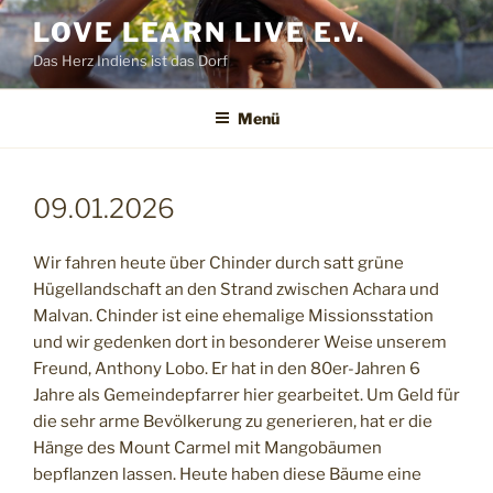
Zum
LOVE LEARN LIVE E.V.
Inhalt
Das Herz Indiens ist das Dorf
springen
Menü
09.01.2026
Wir fahren heute über Chinder durch satt grüne
Hügellandschaft an den Strand zwischen Achara und
Malvan. Chinder ist eine ehemalige Missionsstation
und wir gedenken dort in besonderer Weise unserem
Freund, Anthony Lobo. Er hat in den 80er-Jahren 6
Jahre als Gemeindepfarrer hier gearbeitet. Um Geld für
die sehr arme Bevölkerung zu generieren, hat er die
Hänge des Mount Carmel mit Mangobäumen
bepflanzen lassen. Heute haben diese Bäume eine