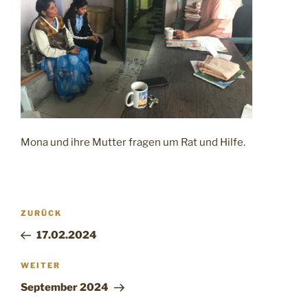
Mona und ihre Mutter fragen um Rat und Hilfe.
Beitragsnavigation
Vorheriger
ZURÜCK
Beitrag
17.02.2024
Nächster
WEITER
Beitrag
September 2024