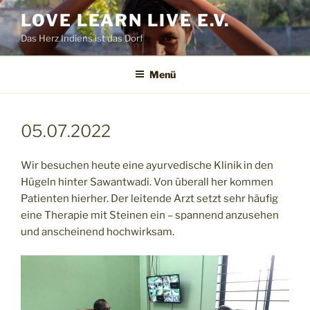
Zum
LOVE LEARN LIVE E.V.
Inhalt
Das Herz Indiens ist das Dorf
springen
Menü
05.07.2022
Wir besuchen heute eine ayurvedische Klinik in den
Hügeln hinter Sawantwadi. Von überall her kommen
Patienten hierher. Der leitende Arzt setzt sehr häufig
eine Therapie mit Steinen ein – spannend anzusehen
und anscheinend hochwirksam.