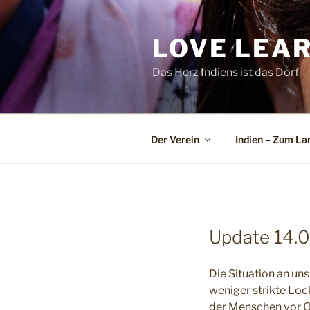
Zum
Inhalt
LOVE LEARN
springen
Das Herz Indiens ist das Dorf
Der Verein
Indien – Zum La
Update 14.
Die Situation an un
weniger strikte Lo
der Menschen vor O