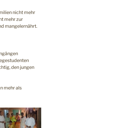
milien nicht mehr
ht mehr zur
nd mangelernährt.
iengängen
llegestudenten
chtig, den jungen
on mehr als