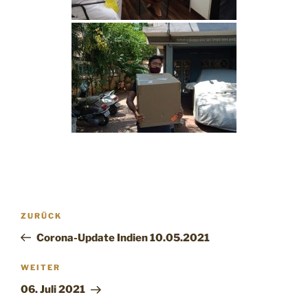
Beitragsnavigation
Vorheriger
ZURÜCK
Beitrag
Corona-Update Indien 10.05.2021
Nächster
WEITER
Beitrag
06. Juli 2021