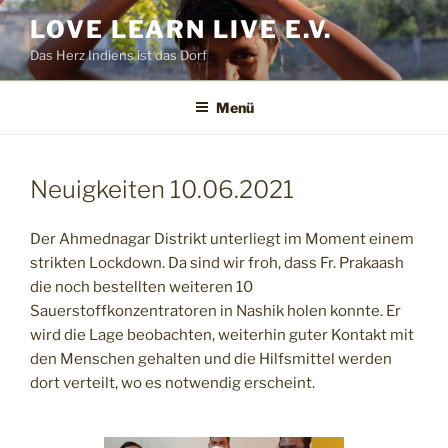
Zum
LOVE LEARN LIVE E.V.
Inhalt
Das Herz Indiens ist das Dorf
springen
Menü
Neuigkeiten 10.06.2021
Der Ahmednagar Distrikt unterliegt im Moment einem
strikten Lockdown. Da sind wir froh, dass Fr. Prakaash
die noch bestellten weiteren 10
Sauerstoffkonzentratoren in Nashik holen konnte. Er
wird die Lage beobachten, weiterhin guter Kontakt mit
den Menschen gehalten und die Hilfsmittel werden
dort verteilt, wo es notwendig erscheint.