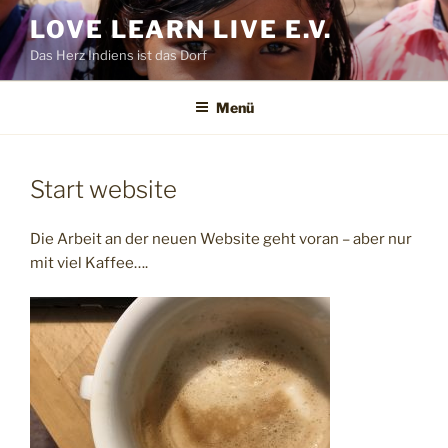
Zum
LOVE LEARN LIVE E.V.
Inhalt
Das Herz Indiens ist das Dorf
springen
Menü
Start website
Die Arbeit an der neuen Website geht voran – aber nur
mit viel Kaffee….