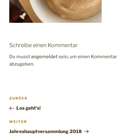
Schreibe einen Kommentar
Du musst
angemeldet
sein, um einen Kommentar
abzugeben.
Beitragsnavigation
Vorheriger
ZURÜCK
Beitrag
Los geht’s!
Nächster
WEITER
Beitrag
Jahreshauptversammlung 2018