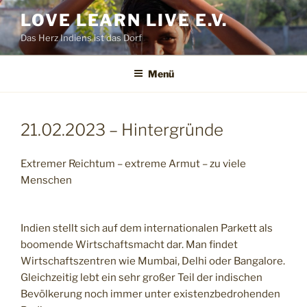
Zum
LOVE LEARN LIVE E.V.
Inhalt
Das Herz Indiens ist das Dorf
springen
Menü
21.02.2023 – Hintergründe
Extremer Reichtum – extreme Armut – zu viele
Menschen
Indien stellt sich auf dem internationalen Parkett als
boomende Wirtschaftsmacht dar. Man findet
Wirtschaftszentren wie Mumbai, Delhi oder Bangalore.
Gleichzeitig lebt ein sehr großer Teil der indischen
Bevölkerung noch immer unter existenzbedrohenden